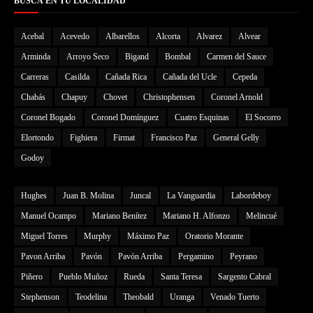
BUSCÁ EN TU LOCALIDAD
Acebal
Acevedo
Albarellos
Alcorta
Alvarez
Alvear
Arminda
Arroyo Seco
Bigand
Bombal
Carmen del Sauce
Carreras
Casilda
Cañada Rica
Cañada del Ucle
Cepeda
Chabás
Chapuy
Chovet
Christophensen
Coronel Arnold
Coronel Bogado
Coronel Domínguez
Cuatro Esquinas
El Socorro
Elortondo
Fighiera
Firmat
Francisco Paz
General Gelly
Godoy
Hughes
Juan B. Molina
Juncal
La Vanguardia
Labordeboy
Manuel Ocampo
Mariano Benítez
Mariano H. Alfonzo
Melincué
Miguel Torres
Murphy
Máximo Paz
Oratorio Morante
Pavon Arriba
Pavón
Pavón Arriba
Pergamino
Peyrano
Piñero
Pueblo Muñoz
Rueda
Santa Teresa
Sargento Cabral
Stephenson
Teodelina
Theobald
Uranga
Venado Tuerto