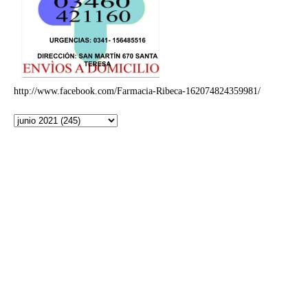
http://www.facebook.com/Farmacia-Ribeca-162074824359981/