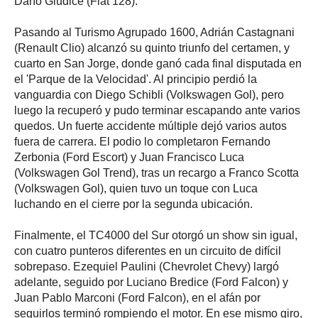
Darío Giudice (Fiat 128).
Pasando al Turismo Agrupado 1600, Adrián Castagnani
(Renault Clio) alcanzó su quinto triunfo del certamen, y
cuarto en San Jorge, donde ganó cada final disputada en
el 'Parque de la Velocidad'. Al principio perdió la
vanguardia con Diego Schibli (Volkswagen Gol), pero
luego la recuperó y pudo terminar escapando ante varios
quedos. Un fuerte accidente múltiple dejó varios autos
fuera de carrera. El podio lo completaron Fernando
Zerbonia (Ford Escort) y Juan Francisco Luca
(Volkswagen Gol Trend), tras un recargo a Franco Scotta
(Volkswagen Gol), quien tuvo un toque con Luca
luchando en el cierre por la segunda ubicación.
Finalmente, el TC4000 del Sur otorgó un show sin igual,
con cuatro punteros diferentes en un circuito de difícil
sobrepaso. Ezequiel Paulini (Chevrolet Chevy) largó
adelante, seguido por Luciano Bredice (Ford Falcon) y
Juan Pablo Marconi (Ford Falcon), en el afán por
seguirlos terminó rompiendo el motor. En ese mismo giro,