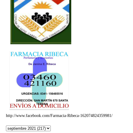
http://www.facebook.com/Farmacia-Ribeca-162074824359981/