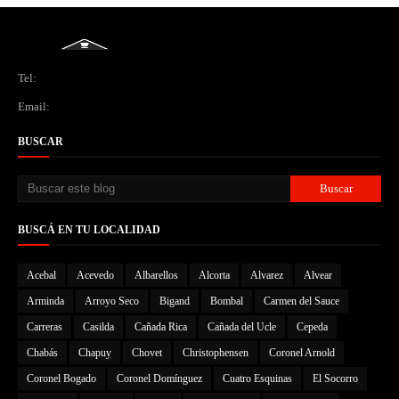
Tel:
Email:
BUSCAR
BUSCÁ EN TU LOCALIDAD
Acebal
Acevedo
Albarellos
Alcorta
Alvarez
Alvear
Arminda
Arroyo Seco
Bigand
Bombal
Carmen del Sauce
Carreras
Casilda
Cañada Rica
Cañada del Ucle
Cepeda
Chabás
Chapuy
Chovet
Christophensen
Coronel Arnold
Coronel Bogado
Coronel Domínguez
Cuatro Esquinas
El Socorro