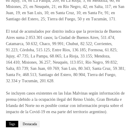
en Jujuy, 14; en La Pampa, 209; en La Rioja, 5; en Mendoza, 60; en
Misiones, 25; en Neuquén, 21; en Río Negro, 42; en Salta, 117; en San
Juan, 19; en San Luis, 10; en Santa Cruz, 10; en Santa Fe, 91; en
Santiago del Estero, 25; Tierra del Fuego, 50 y en Tucumán, 171.
El total de acumulados por distrito indica que la provincia de Buenos
Aires suma 2.053.301 casos; la Ciudad de Buenos Aires, 511.474;
Catamarca, 50.632; Chaco, 99.991; Chubut, 82.522; Corrientes,
91.223; Córdoba, 515.125; Entre Ríos, 136.185; Formosa, 61.825;
Jujuy, 47.735; La Pampa, 68.065; La Rioja, 33.155; Mendoza,
164.410; Misiones, 36.257; Neuquén, 113.051; Río Negro, 99.832;
Salta, 83.739; San Juan, 69.769; San Luis, 80.343; Santa Cruz, 59.381;
Santa Fe, 468.513; Santiago del Estero, 80.904; Tierra del Fuego,
32.334 y Tucumán, 201.628.
Se incluyen casos existentes en las Islas Malvinas según información de
prensa (debido a la ocupación ilegal del Reino Unido, Gran Bretaña e
Irlanda del Norte no es posible contar con información propia sobre el
impacto de la Covid-19 en esa parte del territorio argentino).
Tags
Destacada