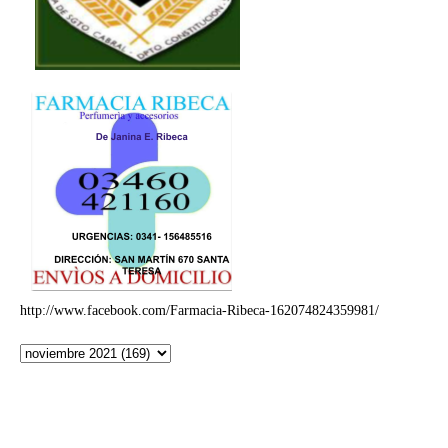
http://www.facebook.com/Farmacia-Ribeca-162074824359981/