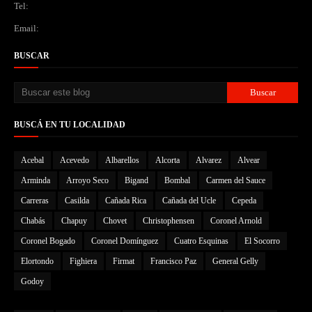
Tel:
Email:
BUSCAR
BUSCÁ EN TU LOCALIDAD
Acebal
Acevedo
Albarellos
Alcorta
Alvarez
Alvear
Arminda
Arroyo Seco
Bigand
Bombal
Carmen del Sauce
Carreras
Casilda
Cañada Rica
Cañada del Ucle
Cepeda
Chabás
Chapuy
Chovet
Christophensen
Coronel Arnold
Coronel Bogado
Coronel Domínguez
Cuatro Esquinas
El Socorro
Elortondo
Fighiera
Firmat
Francisco Paz
General Gelly
Godoy