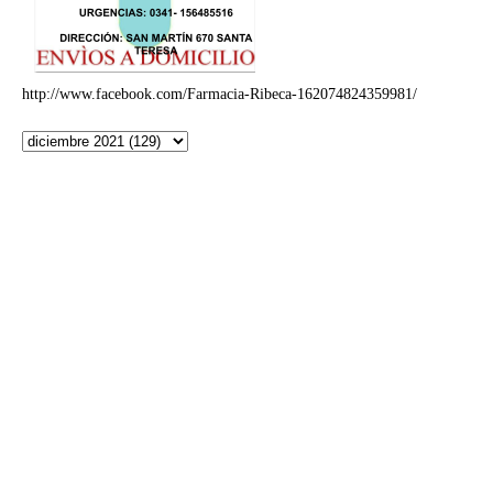
http://www.facebook.com/Farmacia-Ribeca-162074824359981/