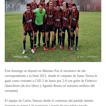
Este domingo se disputó en Máximo Paz el encuentro de ida
correspondiente a la final 2021, donde el conjunto de Santa Teresa le
ganó como visitante a CSD 2 de Junio por 2-0 con goles de Federico
Quarchioni (de tiro libre) y Agustín Ressia (el máximo artillero del
certamen).
El equipo de Carlos Venezia desde el comienzo del partido intentó
imponer su juego y lo consiguió a través de una pelota parada,