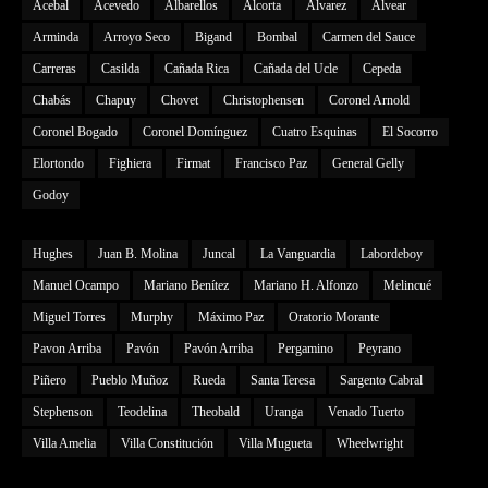
Acebal
Acevedo
Albarellos
Alcorta
Alvarez
Alvear
Arminda
Arroyo Seco
Bigand
Bombal
Carmen del Sauce
Carreras
Casilda
Cañada Rica
Cañada del Ucle
Cepeda
Chabás
Chapuy
Chovet
Christophensen
Coronel Arnold
Coronel Bogado
Coronel Domínguez
Cuatro Esquinas
El Socorro
Elortondo
Fighiera
Firmat
Francisco Paz
General Gelly
Godoy
Hughes
Juan B. Molina
Juncal
La Vanguardia
Labordeboy
Manuel Ocampo
Mariano Benítez
Mariano H. Alfonzo
Melincué
Miguel Torres
Murphy
Máximo Paz
Oratorio Morante
Pavon Arriba
Pavón
Pavón Arriba
Pergamino
Peyrano
Piñero
Pueblo Muñoz
Rueda
Santa Teresa
Sargento Cabral
Stephenson
Teodelina
Theobald
Uranga
Venado Tuerto
Villa Amelia
Villa Constitución
Villa Mugueta
Wheelwright