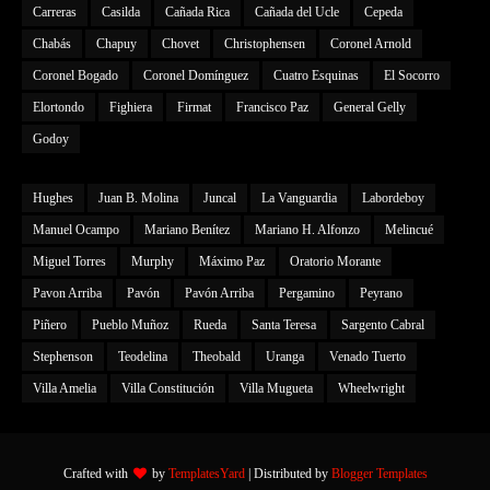
Carreras
Casilda
Cañada Rica
Cañada del Ucle
Cepeda
Chabás
Chapuy
Chovet
Christophensen
Coronel Arnold
Coronel Bogado
Coronel Domínguez
Cuatro Esquinas
El Socorro
Elortondo
Fighiera
Firmat
Francisco Paz
General Gelly
Godoy
Hughes
Juan B. Molina
Juncal
La Vanguardia
Labordeboy
Manuel Ocampo
Mariano Benítez
Mariano H. Alfonzo
Melincué
Miguel Torres
Murphy
Máximo Paz
Oratorio Morante
Pavon Arriba
Pavón
Pavón Arriba
Pergamino
Peyrano
Piñero
Pueblo Muñoz
Rueda
Santa Teresa
Sargento Cabral
Stephenson
Teodelina
Theobald
Uranga
Venado Tuerto
Villa Amelia
Villa Constitución
Villa Mugueta
Wheelwright
Crafted with
by
TemplatesYard
| Distributed by
Blogger Templates