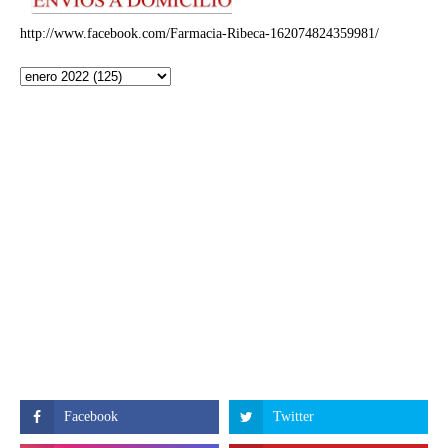
http://www.facebook.com/Farmacia-Ribeca-162074824359981/