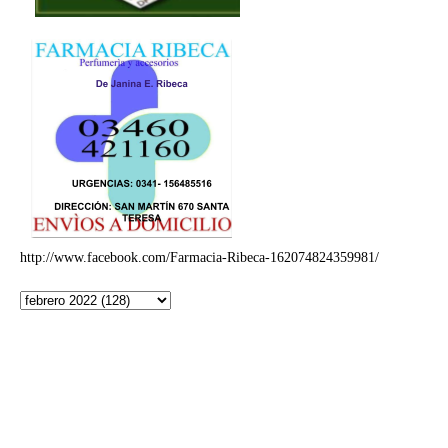
http://www.facebook.com/Farmacia-Ribeca-162074824359981/