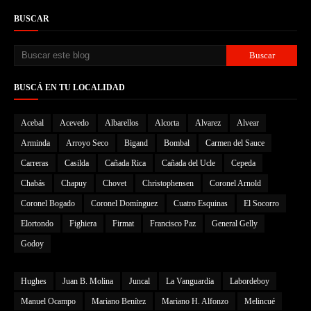
BUSCAR
BUSCÁ EN TU LOCALIDAD
Acebal
Acevedo
Albarellos
Alcorta
Alvarez
Alvear
Arminda
Arroyo Seco
Bigand
Bombal
Carmen del Sauce
Carreras
Casilda
Cañada Rica
Cañada del Ucle
Cepeda
Chabás
Chapuy
Chovet
Christophensen
Coronel Arnold
Coronel Bogado
Coronel Domínguez
Cuatro Esquinas
El Socorro
Elortondo
Fighiera
Firmat
Francisco Paz
General Gelly
Godoy
Hughes
Juan B. Molina
Juncal
La Vanguardia
Labordeboy
Manuel Ocampo
Mariano Benítez
Mariano H. Alfonzo
Melincué