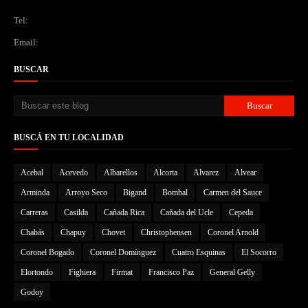
Tel:
Email:
BUSCAR
BUSCÁ EN TU LOCALIDAD
Acebal
Acevedo
Albarellos
Alcorta
Alvarez
Alvear
Arminda
Arroyo Seco
Bigand
Bombal
Carmen del Sauce
Carreras
Casilda
Cañada Rica
Cañada del Ucle
Cepeda
Chabás
Chapuy
Chovet
Christophensen
Coronel Arnold
Coronel Bogado
Coronel Domínguez
Cuatro Esquinas
El Socorro
Elortondo
Fighiera
Firmat
Francisco Paz
General Gelly
Godoy