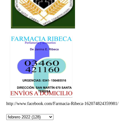
http://www.facebook.com/Farmacia-Ribeca-162074824359981/