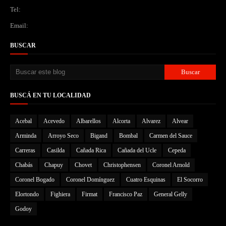
Tel:
Email:
BUSCAR
BUSCÁ EN TU LOCALIDAD
Acebal
Acevedo
Albarellos
Alcorta
Alvarez
Alvear
Arminda
Arroyo Seco
Bigand
Bombal
Carmen del Sauce
Carreras
Casilda
Cañada Rica
Cañada del Ucle
Cepeda
Chabás
Chapuy
Chovet
Christophensen
Coronel Arnold
Coronel Bogado
Coronel Domínguez
Cuatro Esquinas
El Socorro
Elortondo
Fighiera
Firmat
Francisco Paz
General Gelly
Godoy