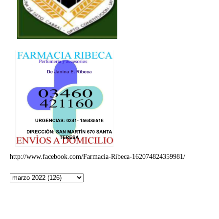
http://www.facebook.com/Farmacia-Ribeca-162074824359981/