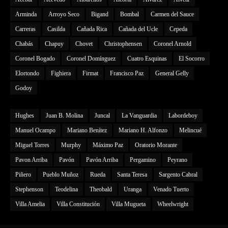
Arminda
Arroyo Seco
Bigand
Bombal
Carmen del Sauce
Carreras
Casilda
Cañada Rica
Cañada del Ucle
Cepeda
Chabás
Chapuy
Chovet
Christophensen
Coronel Arnold
Coronel Bogado
Coronel Domínguez
Cuatro Esquinas
El Socorro
Elortondo
Fighiera
Firmat
Francisco Paz
General Gelly
Godoy
Hughes
Juan B. Molina
Juncal
La Vanguardia
Labordeboy
Manuel Ocampo
Mariano Benítez
Mariano H. Alfonzo
Melincué
Miguel Torres
Murphy
Máximo Paz
Oratorio Morante
Pavon Arriba
Pavón
Pavón Arriba
Pergamino
Peyrano
Piñero
Pueblo Muñoz
Rueda
Santa Teresa
Sargento Cabral
Stephenson
Teodelina
Theobald
Uranga
Venado Tuerto
Villa Amelia
Villa Constitución
Villa Mugueta
Wheelwright