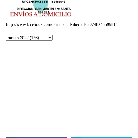
http://www.facebook.com/Farmacia-Ribeca-162074824359981/