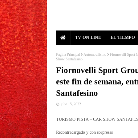
TV ON LINE
EL TIEMPO
Página Principal
Automovilismo
Fiornovelli Sport G
Show Santafesino
Fiornovelli Sport Gro
este fin de semana, en
Santafesino
julio 15, 2022
TURISMO PISTA – CAR SHOW SANTAFE
Recontracargado y con sorpresas