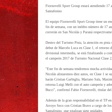
Fiornovelli Sport Group estará atendiendo 17 
Santafesino
El equipo Fiornovelli Sport Group tiene un eno
fin de semana, con un inédito número de 17 au
correrán en San Nicolás y Paraná respectivame
Dentro del Turismo Pista, la atención en pista s
debut de Marcelo Luca en Clase 1, el retorno d
divisional intermedia, se está finalizando a c
el campeón 2017 de Turismo Nacional Clase 2,
“Este fin de semana tendremos mucha activida
Nicolás alistaremos diez autos, en Clase 1 se 
harán Cristian Garbiglia, Mariano Sala, Maxim
retorna Luigi Melli con el auto campeón y ad
Bucci”, confirmó Fabio Fiornovelli, titular d
Además de la gran responsabilidad en el TP en el
Arroyo Seco con Cristian Bravo a cargo de los
Santafesino, que totalizan siete unidades.