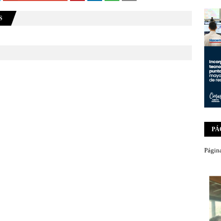
S
PÁ
Página