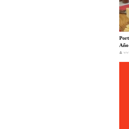
Port
Año 
www