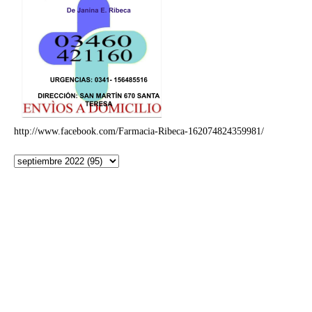
http://www.facebook.com/Farmacia-Ribeca-162074824359981/