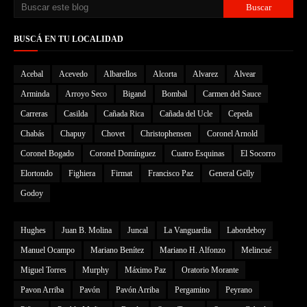
BUSCÁ EN TU LOCALIDAD
Acebal
Acevedo
Albarellos
Alcorta
Alvarez
Alvear
Arminda
Arroyo Seco
Bigand
Bombal
Carmen del Sauce
Carreras
Casilda
Cañada Rica
Cañada del Ucle
Cepeda
Chabás
Chapuy
Chovet
Christophensen
Coronel Arnold
Coronel Bogado
Coronel Domínguez
Cuatro Esquinas
El Socorro
Elortondo
Fighiera
Firmat
Francisco Paz
General Gelly
Godoy
Hughes
Juan B. Molina
Juncal
La Vanguardia
Labordeboy
Manuel Ocampo
Mariano Benítez
Mariano H. Alfonzo
Melincué
Miguel Torres
Murphy
Máximo Paz
Oratorio Morante
Pavon Arriba
Pavón
Pavón Arriba
Pergamino
Peyrano