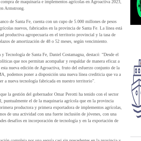
a compra de maquinaria e implementos agrícolas en Agroactiva 2023,
 en Armstrong.
l Banco de Santa Fe, cuenta con un cupo de 5.000 millones de pesos
ícolas nuevos, fabricados en la provincia de Santa Fe. La línea está
d productiva agropecuaria en el territorio provincial y la tasa de
plazos de amortización de 48 o 52 meses, según vencimiento.
ia y Tecnología de Santa Fe, Daniel Costamagna, destacó: “Desde el
olíticas que nos permitan acompañar y respaldar de manera eficaz a
 esta nueva edición de Agroactiva, fruto del esfuerzo conjunto de la
, podemos poner a disposición una nueva línea crediticia que va a
 a nueva tecnología fabricada en nuestro territorio”.
ue la gestión del gobernador Omar Perotti ha tenido con el sector
al, puntualmente el de la maquinaria agrícola que en la provincia
 primera productora y primera exportadora de implementos agrícolas,
os de una actividad con una fuerte inclusión de jóvenes, con una
ndes desafíos en incorporación de tecnología y en la exportación de
ción compleja por una sequía casi sin precedentes en la provincia y