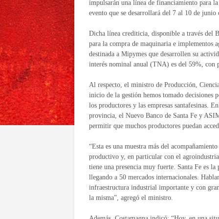
impulsarán una línea de financiamiento para l
evento que se desarrollará del 7 al 10 de junio
Dicha línea crediticia, disponible a través de
para la compra de maquinaria e implementos agr
destinada a Mipymes que desarrollen su activida
interés nominal anual (TNA) es del 59%, con 
Al respecto, el ministro de Producción, Cienc
inicio de la gestión hemos tomado decisiones p
los productores y las empresas santafesinas. En
provincia, el Nuevo Banco de Santa Fe y ASIMA
permitir que muchos productores puedan acceder
“Esta es una muestra más del acompañamiento q
productivo y, en particular con el agroindustri
tiene una presencia muy fuerte. Santa Fe es la
llegando a 50 mercados internacionales. Hablam
infraestructura industrial importante y con gra
la misma”, agregó el ministro.
Además, Costamagna indicó: “Hoy, en una situa