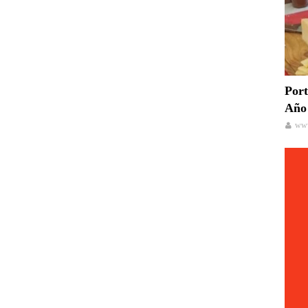
Port
Año 
www