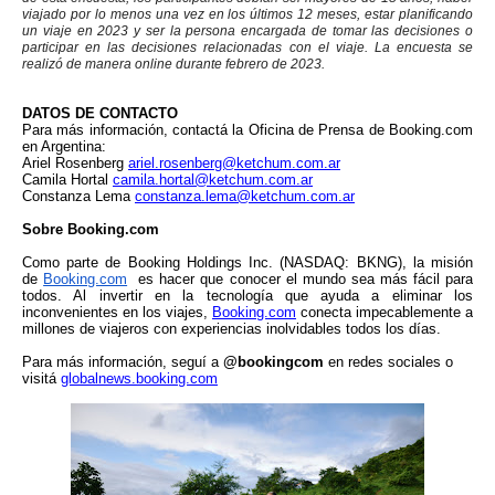
viajado por lo menos una vez en los últimos 12 meses, estar planificando
un viaje en 2023 y ser la persona encargada de tomar las decisiones o
participar en las decisiones relacionadas con el viaje. La encuesta se
realizó de manera online durante febrero de 2023.
DATOS DE CONTACTO
Para más información, contactá la Oficina de Prensa de Booking.com
en Argentina:
Ariel Rosenberg
ariel.rosenberg@ketchum.com
.
ar
Camila Hortal
camila.hortal@ketchum.com
.
ar
Constanza Lema
constanza.lema@ketchum.com
.
ar
Sobre Booking.com
Como parte de Booking Holdings Inc. (NASDAQ: BKNG), la misión
de
Booking.com
es hacer que conocer el mundo sea más fácil para
todos. Al invertir en la tecnología que ayuda a eliminar los
inconvenientes en los viajes,
Booking.com
conecta impecablemente a
millones de viajeros con experiencias inolvidables todos los días.
Para más información, seguí a
@
bookingcom
en redes sociales o
visitá
globalnews
.booking.com