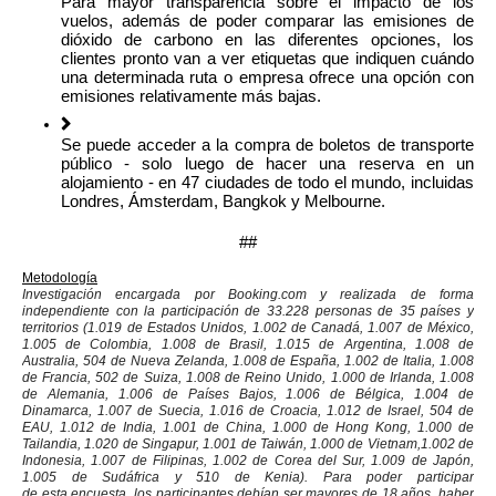
Para mayor transparencia sobre el impacto de los
vuelos, además de poder comparar las emisiones de
dióxido de carbono en las diferentes opciones, los
clientes pronto van a ver etiquetas que indiquen cuándo
una determinada ruta
o empresa ofrece una opción con
emisiones relativamente más bajas.
Se puede acceder a la compra de boletos de transporte
público - solo luego de hacer una reserva en un
alojamiento - en 47 ciudades de todo el mundo, incluidas
Londres, Ámsterdam, Bangkok y Melbourne.
##
Metodología
Investigación encargada por Booking.com y realizada de forma
independiente con la participación de 33.228 personas de 35 países y
territorios (1.019 de Estados Unidos, 1.002 de Canadá, 1.007 de México,
1.005 de Colombia, 1.008 de Brasil, 1.015 de Argentina, 1.008 de
Australia, 504 de Nueva Zelanda, 1.008 de España, 1.002 de Italia, 1.008
de Francia, 502 de Suiza, 1.008 de Reino Unido, 1.000 de Irlanda, 1.008
de Alemania, 1.006 de Países Bajos, 1.006 de Bélgica, 1.004 de
Dinamarca, 1.007 de Suecia, 1.016 de Croacia, 1.012 de Israel, 504 de
EAU, 1.012 de India, 1.001 de China, 1.000 de Hong Kong, 1.000 de
Tailandia, 1.020 de Singapur, 1.001 de Taiwán, 1.000 de Vietnam,1.002 de
Indonesia, 1.007 de Filipinas, 1.002 de Corea del Sur, 1.009 de Japón,
1.005 de Sudáfrica y 510 de Kenia). Para poder participar
de
esta
encuesta, los participantes debían ser mayores de 18 años, haber