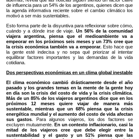
además, revela que las noticias siguen siendo un factor clave
de influencia para un 54% de los argentinos, quienes dicen que
la agenda informativa reciente sobre el cambio climático los
motivó a ser más sustentables.
Esto forma parte de la disyuntiva para reflexionar sobre cómo,
cuándo y a dónde irse de viaje.
Un 56% de la comunidad
viajera argentina, piensa que el medioambiente va a
empeorar en los próximos seis meses y un 73% cree que
la crisis económica también va a empeorar.
Esto hace que
la gente esté indecisa y no sepa qué priorizar al intentar
equilibrar factores importantes y las demandas de la vida
cotidiana.
Dos perspectivas económicas en un clima global inestable
El clima económico cambió drásticamente desde el año
pasado y
los grandes temas en la mente de la gente hoy
en día son la crisis del costo de vida y la crisis climática.
Más de
un 85% de los viajeros argentinos dice que en los
próximos 12 meses quiere viajar de manera más
sustentable, mientras que un 68% piensa que la crisis
energética mundial y el
aumento
del costo de vida afectan
sus gastos
. Para algunos viajeros, los dos factores se
excluyen mutuamente.
En un contexto inflacionario, casi la
mitad de los viajeros cree que debe elegir entre la
sustentabilidad y el gasto y un 51% piensa que las