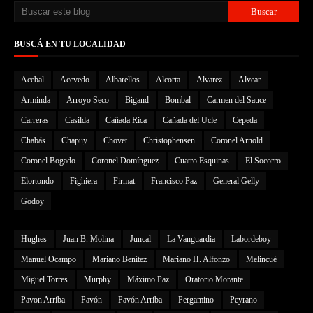
BUSCÁ EN TU LOCALIDAD
Acebal
Acevedo
Albarellos
Alcorta
Alvarez
Alvear
Arminda
Arroyo Seco
Bigand
Bombal
Carmen del Sauce
Carreras
Casilda
Cañada Rica
Cañada del Ucle
Cepeda
Chabás
Chapuy
Chovet
Christophensen
Coronel Arnold
Coronel Bogado
Coronel Domínguez
Cuatro Esquinas
El Socorro
Elortondo
Fighiera
Firmat
Francisco Paz
General Gelly
Godoy
Hughes
Juan B. Molina
Juncal
La Vanguardia
Labordeboy
Manuel Ocampo
Mariano Benítez
Mariano H. Alfonzo
Melincué
Miguel Torres
Murphy
Máximo Paz
Oratorio Morante
Pavon Arriba
Pavón
Pavón Arriba
Pergamino
Peyrano