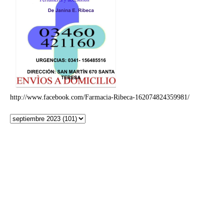
http://www.facebook.com/Farmacia-Ribeca-162074824359981/