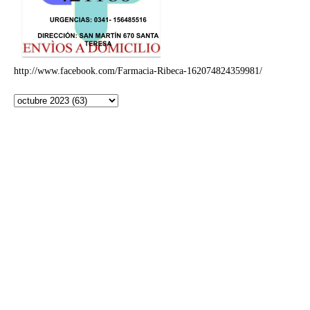
http://www.facebook.com/Farmacia-Ribeca-162074824359981/