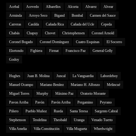
Acebal
Acevedo
Albarellos
Alcorta
Alvarez
Alvear
Arminda
Arroyo Seco
Bigand
Bombal
Carmen del Sauce
Carreras
Casilda
Cañada Rica
Cañada del Ucle
Cepeda
Chabás
Chapuy
Chovet
Christophensen
Coronel Arnold
Coronel Bogado
Coronel Domínguez
Cuatro Esquinas
El Socorro
Elortondo
Fighiera
Firmat
Francisco Paz
General Gelly
Godoy
Hughes
Juan B. Molina
Juncal
La Vanguardia
Labordeboy
Manuel Ocampo
Mariano Benítez
Mariano H. Alfonzo
Melincué
Miguel Torres
Murphy
Máximo Paz
Oratorio Morante
Pavon Arriba
Pavón
Pavón Arriba
Pergamino
Peyrano
Piñero
Pueblo Muñoz
Rueda
Santa Teresa
Sargento Cabral
Stephenson
Teodelina
Theobald
Uranga
Venado Tuerto
Villa Amelia
Villa Constitución
Villa Mugueta
Wheelwright