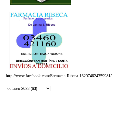
http://www.facebook.com/Farmacia-Ribeca-162074824359981/