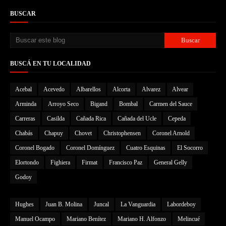
BUSCAR
BUSCÁ EN TU LOCALIDAD
Acebal
Acevedo
Albarellos
Alcorta
Alvarez
Alvear
Arminda
Arroyo Seco
Bigand
Bombal
Carmen del Sauce
Carreras
Casilda
Cañada Rica
Cañada del Ucle
Cepeda
Chabás
Chapuy
Chovet
Christophensen
Coronel Arnold
Coronel Bogado
Coronel Domínguez
Cuatro Esquinas
El Socorro
Elortondo
Fighiera
Firmat
Francisco Paz
General Gelly
Godoy
Hughes
Juan B. Molina
Juncal
La Vanguardia
Labordeboy
Manuel Ocampo
Mariano Benítez
Mariano H. Alfonzo
Melincué