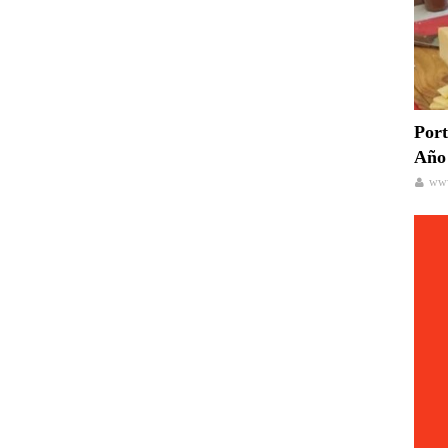
Port
Año 
www