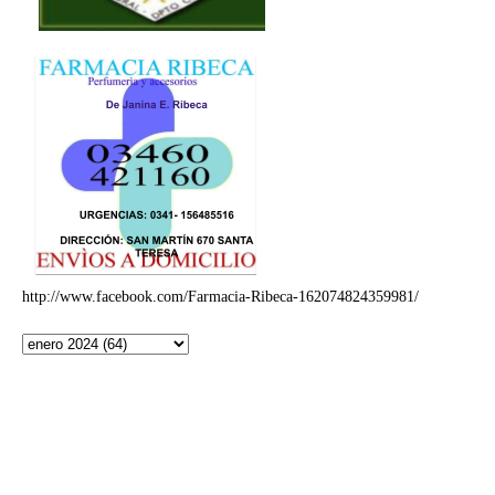
http://www.facebook.com/Farmacia-Ribeca-162074824359981/