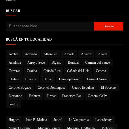
BUSCAR
BUSCÁ EN TU LOCALIDAD
Acebal
Acevedo
Albarellos
Alcorta
Alvarez
Alvear
Arminda
Arroyo Seco
Bigand
Bombal
Carmen del Sauce
Carreras
Casilda
Cañada Rica
Cañada del Ucle
Cepeda
Chabás
Chapuy
Chovet
Christophensen
Coronel Arnold
Coronel Bogado
Coronel Domínguez
Cuatro Esquinas
El Socorro
Elortondo
Fighiera
Firmat
Francisco Paz
General Gelly
Godoy
Hughes
Juan B. Molina
Juncal
La Vanguardia
Labordeboy
Manuel Ocampo
Mariano Benítez
Mariano H. Alfonzo
Melincué