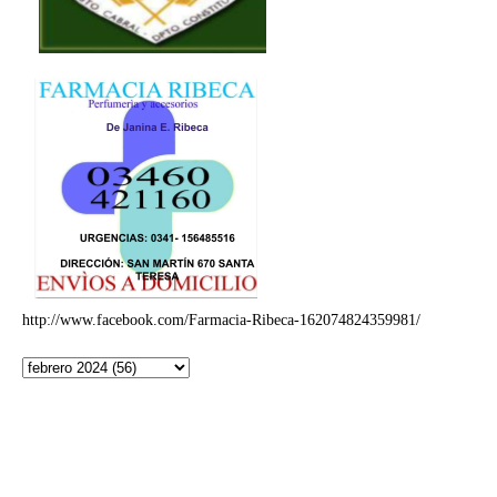
http://www.facebook.com/Farmacia-Ribeca-162074824359981/