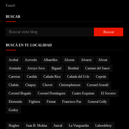
Email:
BUSCAR
BUSCÁ EN TU LOCALIDAD
Acebal
Acevedo
Albarellos
Alcorta
Alvarez
Alvear
Arminda
Arroyo Seco
Bigand
Bombal
Carmen del Sauce
Carreras
Casilda
Cañada Rica
Cañada del Ucle
Cepeda
Chabás
Chapuy
Chovet
Christophensen
Coronel Arnold
Coronel Bogado
Coronel Domínguez
Cuatro Esquinas
El Socorro
Elortondo
Fighiera
Firmat
Francisco Paz
General Gelly
Godoy
Hughes
Juan B. Molina
Juncal
La Vanguardia
Labordeboy