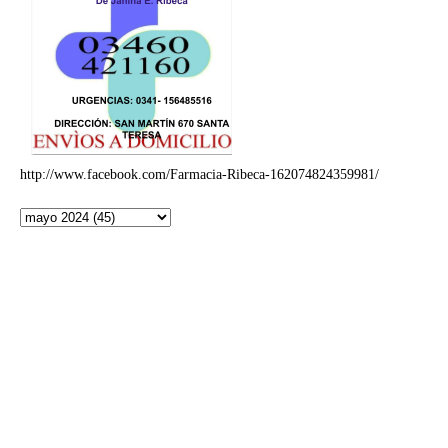
http://www.facebook.com/Farmacia-Ribeca-162074824359981/