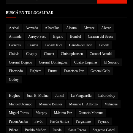
BUSCÁ EN TU LOCALIDAD
Acebal
Acevedo
Albarellos
Alcorta
Alvarez
Alvear
Arminda
Arroyo Seco
Bigand
Bombal
Carmen del Sauce
Carreras
Casilda
Cañada Rica
Cañada del Ucle
Cepeda
Chabás
Chapuy
Chovet
Christophensen
Coronel Arnold
Coronel Bogado
Coronel Domínguez
Cuatro Esquinas
El Socorro
Elortondo
Fighiera
Firmat
Francisco Paz
General Gelly
Godoy
Hughes
Juan B. Molina
Juncal
La Vanguardia
Labordeboy
Manuel Ocampo
Mariano Benítez
Mariano H. Alfonzo
Melincué
Miguel Torres
Murphy
Máximo Paz
Oratorio Morante
Pavon Arriba
Pavón
Pavón Arriba
Pergamino
Peyrano
Piñero
Pueblo Muñoz
Rueda
Santa Teresa
Sargento Cabral