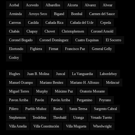
Acebal
Acevedo
Albarellos
Alcorta
Alvarez
Alvear
Arminda
Arroyo Seco
Bigand
Bombal
Carmen del Sauce
Carreras
Casilda
Cañada Rica
Cañada del Ucle
Cepeda
Chabás
Chapuy
Chovet
Christophensen
Coronel Arnold
Coronel Bogado
Coronel Domínguez
Cuatro Esquinas
El Socorro
Elortondo
Fighiera
Firmat
Francisco Paz
General Gelly
Godoy
Hughes
Juan B. Molina
Juncal
La Vanguardia
Labordeboy
Manuel Ocampo
Mariano Benítez
Mariano H. Alfonzo
Melincué
Miguel Torres
Murphy
Máximo Paz
Oratorio Morante
Pavon Arriba
Pavón
Pavón Arriba
Pergamino
Peyrano
Piñero
Pueblo Muñoz
Rueda
Santa Teresa
Sargento Cabral
Stephenson
Teodelina
Theobald
Uranga
Venado Tuerto
Villa Amelia
Villa Constitución
Villa Mugueta
Wheelwright