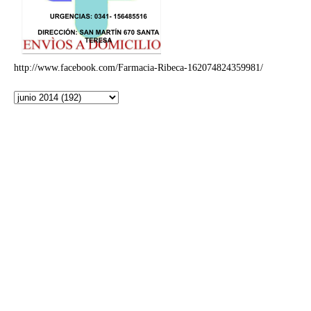
http://www.facebook.com/Farmacia-Ribeca-162074824359981/