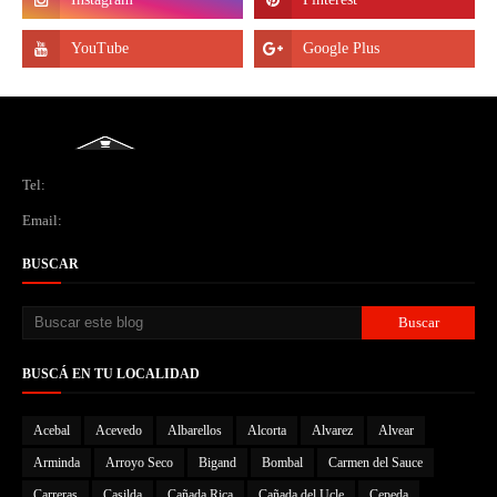
Tel:
Email:
BUSCAR
BUSCÁ EN TU LOCALIDAD
Acebal
Acevedo
Albarellos
Alcorta
Alvarez
Alvear
Arminda
Arroyo Seco
Bigand
Bombal
Carmen del Sauce
Carreras
Casilda
Cañada Rica
Cañada del Ucle
Cepeda