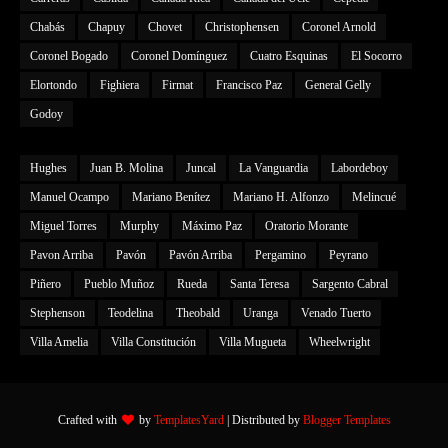
Chabás
Chapuy
Chovet
Christophensen
Coronel Arnold
Coronel Bogado
Coronel Domínguez
Cuatro Esquinas
El Socorro
Elortondo
Fighiera
Firmat
Francisco Paz
General Gelly
Godoy
Hughes
Juan B. Molina
Juncal
La Vanguardia
Labordeboy
Manuel Ocampo
Mariano Benítez
Mariano H. Alfonzo
Melincué
Miguel Torres
Murphy
Máximo Paz
Oratorio Morante
Pavon Arriba
Pavón
Pavón Arriba
Pergamino
Peyrano
Piñero
Pueblo Muñoz
Rueda
Santa Teresa
Sargento Cabral
Stephenson
Teodelina
Theobald
Uranga
Venado Tuerto
Villa Amelia
Villa Constitución
Villa Mugueta
Wheelwright
Crafted with
by
TemplatesYard
| Distributed by
Blogger Templates