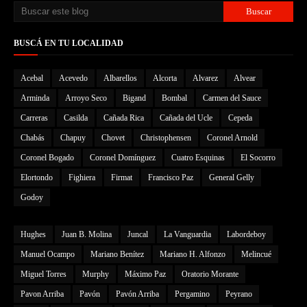
BUSCÁ EN TU LOCALIDAD
Acebal
Acevedo
Albarellos
Alcorta
Alvarez
Alvear
Arminda
Arroyo Seco
Bigand
Bombal
Carmen del Sauce
Carreras
Casilda
Cañada Rica
Cañada del Ucle
Cepeda
Chabás
Chapuy
Chovet
Christophensen
Coronel Arnold
Coronel Bogado
Coronel Domínguez
Cuatro Esquinas
El Socorro
Elortondo
Fighiera
Firmat
Francisco Paz
General Gelly
Godoy
Hughes
Juan B. Molina
Juncal
La Vanguardia
Labordeboy
Manuel Ocampo
Mariano Benítez
Mariano H. Alfonzo
Melincué
Miguel Torres
Murphy
Máximo Paz
Oratorio Morante
Pavon Arriba
Pavón
Pavón Arriba
Pergamino
Peyrano