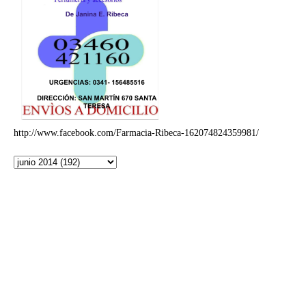
http://www.facebook.com/Farmacia-Ribeca-162074824359981/