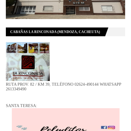
CABAÑAS LA RINCONADA (MENDOZA, CACHEUTA)
RUTA PROV. 82 / KM 39, TELÉFONO 02624-490144 WHATSAPP
2613349490
SANTA TERESA: