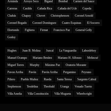
Arminda
Arroyo Seco
Bigand
Bombal
Carmen del Sauce
Carreras
Casilda
Cañada Rica
Cañada del Ucle
Cepeda
Chabás
Chapuy
Chovet
Christophensen
Coronel Arnold
Coronel Bogado
Coronel Domínguez
Cuatro Esquinas
El Socorro
Elortondo
Fighiera
Firmat
Francisco Paz
General Gelly
Godoy
Hughes
Juan B. Molina
Juncal
La Vanguardia
Labordeboy
Manuel Ocampo
Mariano Benítez
Mariano H. Alfonzo
Melincué
Miguel Torres
Murphy
Máximo Paz
Oratorio Morante
Pavon Arriba
Pavón
Pavón Arriba
Pergamino
Peyrano
Piñero
Pueblo Muñoz
Rueda
Santa Teresa
Sargento Cabral
Stephenson
Teodelina
Theobald
Uranga
Venado Tuerto
Villa Amelia
Villa Constitución
Villa Mugueta
Wheelwright