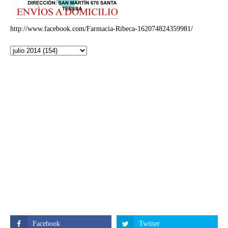
http://www.facebook.com/Farmacia-Ribeca-162074824359981/