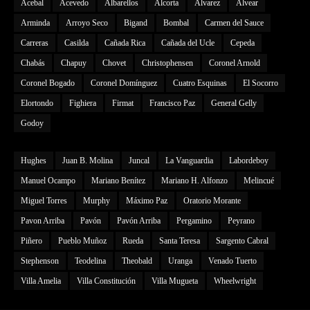
Acebal
Acevedo
Albarellos
Alcorta
Alvarez
Alvear
Arminda
Arroyo Seco
Bigand
Bombal
Carmen del Sauce
Carreras
Casilda
Cañada Rica
Cañada del Ucle
Cepeda
Chabás
Chapuy
Chovet
Christophensen
Coronel Arnold
Coronel Bogado
Coronel Domínguez
Cuatro Esquinas
El Socorro
Elortondo
Fighiera
Firmat
Francisco Paz
General Gelly
Godoy
Hughes
Juan B. Molina
Juncal
La Vanguardia
Labordeboy
Manuel Ocampo
Mariano Benítez
Mariano H. Alfonzo
Melincué
Miguel Torres
Murphy
Máximo Paz
Oratorio Morante
Pavon Arriba
Pavón
Pavón Arriba
Pergamino
Peyrano
Piñero
Pueblo Muñoz
Rueda
Santa Teresa
Sargento Cabral
Stephenson
Teodelina
Theobald
Uranga
Venado Tuerto
Villa Amelia
Villa Constitución
Villa Mugueta
Wheelwright