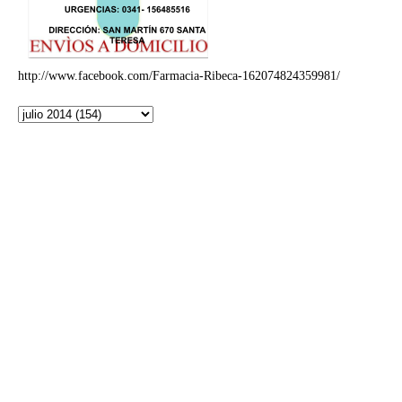
http://www.facebook.com/Farmacia-Ribeca-162074824359981/