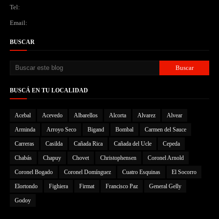
Tel:
Email:
BUSCAR
BUSCÁ EN TU LOCALIDAD
Acebal
Acevedo
Albarellos
Alcorta
Alvarez
Alvear
Arminda
Arroyo Seco
Bigand
Bombal
Carmen del Sauce
Carreras
Casilda
Cañada Rica
Cañada del Ucle
Cepeda
Chabás
Chapuy
Chovet
Christophensen
Coronel Arnold
Coronel Bogado
Coronel Domínguez
Cuatro Esquinas
El Socorro
Elortondo
Fighiera
Firmat
Francisco Paz
General Gelly
Godoy