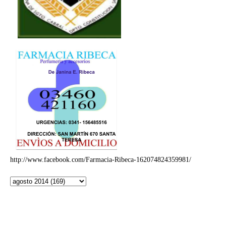
http://www.facebook.com/Farmacia-Ribeca-162074824359981/