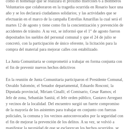
como el homenaje que se realizará el próximo miércoles 6 a Bomberos
Voluntarios que colaboraron en la tragedia ocurrida en Rosario hace una
año y se los declarará ciudadanos solidarios; y las actividades que se
efectuarán en el marco de la campaña Estrellas Amarillas la cual será el
martes 12 de agosto y tiene como fin la concientización y prevención de
accidentes de tránsito. A su vez, se informó que el 1° de agosto fueron
depositados los sueldos del personal comunal y que el 24 de julio se
concretó, con la participación de único oferente, la licitación para la
compra del material para mejorar calles con estabilizado.
La Junta Comunitaria se comprometió a trabajar en forma conjunta con
el fin de prevenir nuevos hechos delictivos
En la reunión de Junta Comunitaria participaron el Presidente Comunal,
Osvaldo Salomón; el Senador departamental, Eduardo Rosconi; la
Diputada provincial, Miriam Cinalli; el Comisario, Cesar Ramos; el
Jefe de zona, Sebastián Sanitá; el Jefe orden público, Gustavo Arreguez
y vecinos de la localidad. Del encuentro surgió un fuerte compromiso
de la mayoría de los asistentes para trabajar en conjunto con fuerzas
policiales, la comuna y los vecinos autoconvocados por la seguridad con
el fin de mejorar la prevención de los delitos. A su vez, se volvió a
manifestar la necesidad de que se esclarezcan los hechos ocurridos, se