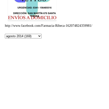
http://www.facebook.com/Farmacia-Ribeca-162074824359981/