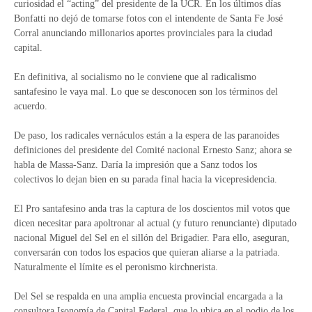
curiosidad el “acting” del presidente de la UCR. En los últimos días
Bonfatti no dejó de tomarse fotos con el intendente de Santa Fe José
Corral anunciando millonarios aportes provinciales para la ciudad
capital.
En definitiva, al socialismo no le conviene que al radicalismo
santafesino le vaya mal. Lo que se desconocen son los términos del
acuerdo.
De paso, los radicales vernáculos están a la espera de las paranoides
definiciones del presidente del Comité nacional Ernesto Sanz; ahora se
habla de Massa-Sanz. Daría la impresión que a Sanz todos los
colectivos lo dejan bien en su parada final hacia la vicepresidencia.
El Pro santafesino anda tras la captura de los doscientos mil votos que
dicen necesitar para apoltronar al actual (y futuro renunciante) diputado
nacional Miguel del Sel en el sillón del Brigadier. Para ello, aseguran,
conversarán con todos los espacios que quieran aliarse a la patriada.
Naturalmente el límite es el peronismo kirchnerista.
Del Sel se respalda en una amplia encuesta provincial encargada a la
consultora Isonomía de Capital Federal, que lo ubica en el podio de los