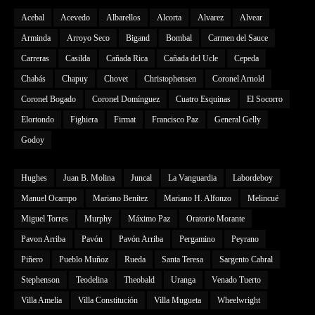
Acebal
Acevedo
Albarellos
Alcorta
Alvarez
Alvear
Arminda
Arroyo Seco
Bigand
Bombal
Carmen del Sauce
Carreras
Casilda
Cañada Rica
Cañada del Ucle
Cepeda
Chabás
Chapuy
Chovet
Christophensen
Coronel Arnold
Coronel Bogado
Coronel Domínguez
Cuatro Esquinas
El Socorro
Elortondo
Fighiera
Firmat
Francisco Paz
General Gelly
Godoy
Hughes
Juan B. Molina
Juncal
La Vanguardia
Labordeboy
Manuel Ocampo
Mariano Benítez
Mariano H. Alfonzo
Melincué
Miguel Torres
Murphy
Máximo Paz
Oratorio Morante
Pavon Arriba
Pavón
Pavón Arriba
Pergamino
Peyrano
Piñero
Pueblo Muñoz
Rueda
Santa Teresa
Sargento Cabral
Stephenson
Teodelina
Theobald
Uranga
Venado Tuerto
Villa Amelia
Villa Constitución
Villa Mugueta
Wheelwright