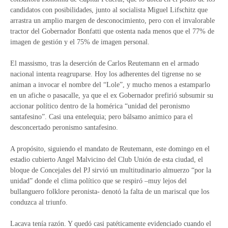
candidatos con posibilidades, junto al socialista Miguel Lifschitz que
arrastra un amplio margen de desconocimiento, pero con el invalorable
tractor del Gobernador Bonfatti que ostenta nada menos que el 77% de
imagen de gestión y el 75% de imagen personal.
El massismo, tras la deserción de Carlos Reutemann en el armado
nacional intenta reagruparse. Hoy los adherentes del tigrense no se
animan a invocar el nombre del “Lole”, y mucho menos a estamparlo
en un afiche o pasacalle, ya que el ex Gobernador prefirió subsumir su
accionar político dentro de la homérica “unidad del peronismo
santafesino”. Casi una entelequia; pero bálsamo anímico para el
desconcertado peronismo santafesino.
A propósito, siguiendo el mandato de Reutemann, este domingo en el
estadio cubierto Angel Malvicino del Club Unión de esta ciudad, el
bloque de Concejales del PJ sirvió un multitudinario almuerzo “por la
unidad” donde el clima político que se respiró –muy lejos del
bullanguero folklore peronista- denotó la falta de un mariscal que los
conduzca al triunfo.
Lacava tenía razón. Y quedó casi patéticamente evidenciado cuando el