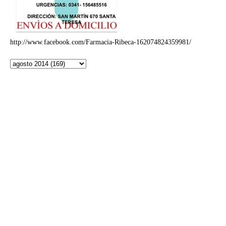
http://www.facebook.com/Farmacia-Ribeca-162074824359981/