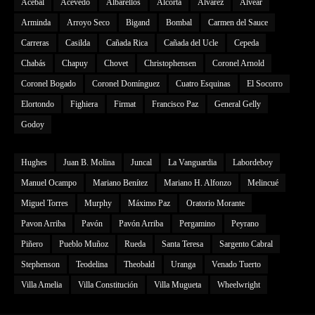
Acebal
Acevedo
Albarellos
Alcorta
Alvarez
Alvear
Arminda
Arroyo Seco
Bigand
Bombal
Carmen del Sauce
Carreras
Casilda
Cañada Rica
Cañada del Ucle
Cepeda
Chabás
Chapuy
Chovet
Christophensen
Coronel Arnold
Coronel Bogado
Coronel Domínguez
Cuatro Esquinas
El Socorro
Elortondo
Fighiera
Firmat
Francisco Paz
General Gelly
Godoy
Hughes
Juan B. Molina
Juncal
La Vanguardia
Labordeboy
Manuel Ocampo
Mariano Benítez
Mariano H. Alfonzo
Melincué
Miguel Torres
Murphy
Máximo Paz
Oratorio Morante
Pavon Arriba
Pavón
Pavón Arriba
Pergamino
Peyrano
Piñero
Pueblo Muñoz
Rueda
Santa Teresa
Sargento Cabral
Stephenson
Teodelina
Theobald
Uranga
Venado Tuerto
Villa Amelia
Villa Constitución
Villa Mugueta
Wheelwright