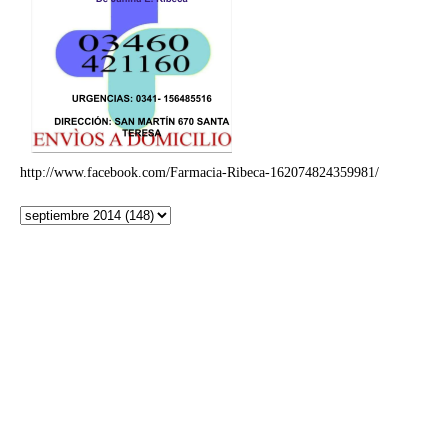
http://www.facebook.com/Farmacia-Ribeca-162074824359981/