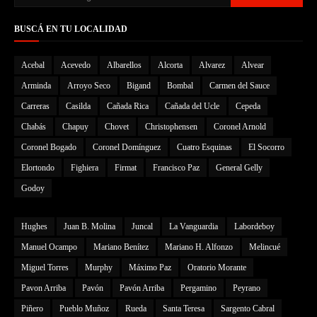
BUSCÁ EN TU LOCALIDAD
Acebal
Acevedo
Albarellos
Alcorta
Alvarez
Alvear
Arminda
Arroyo Seco
Bigand
Bombal
Carmen del Sauce
Carreras
Casilda
Cañada Rica
Cañada del Ucle
Cepeda
Chabás
Chapuy
Chovet
Christophensen
Coronel Arnold
Coronel Bogado
Coronel Domínguez
Cuatro Esquinas
El Socorro
Elortondo
Fighiera
Firmat
Francisco Paz
General Gelly
Godoy
Hughes
Juan B. Molina
Juncal
La Vanguardia
Labordeboy
Manuel Ocampo
Mariano Benítez
Mariano H. Alfonzo
Melincué
Miguel Torres
Murphy
Máximo Paz
Oratorio Morante
Pavon Arriba
Pavón
Pavón Arriba
Pergamino
Peyrano
Piñero
Pueblo Muñoz
Rueda
Santa Teresa
Sargento Cabral