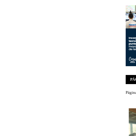
PÁ
Página