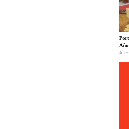
Port
Año 
www