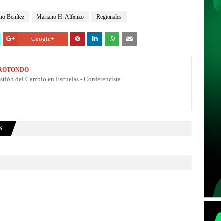
no Benítez
Mariano H. Alfonzo
Regionales
Google+
 ROTONDO
estión del Cambio en Escuelas - Conferencista
S