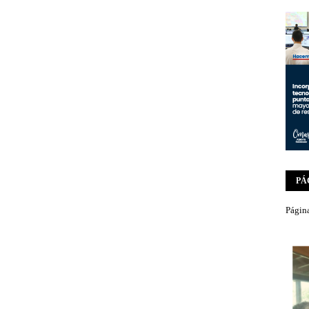
PÁ
Página