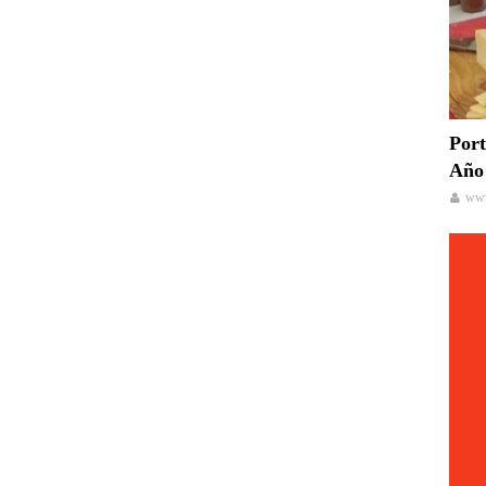
Port
Año 
www