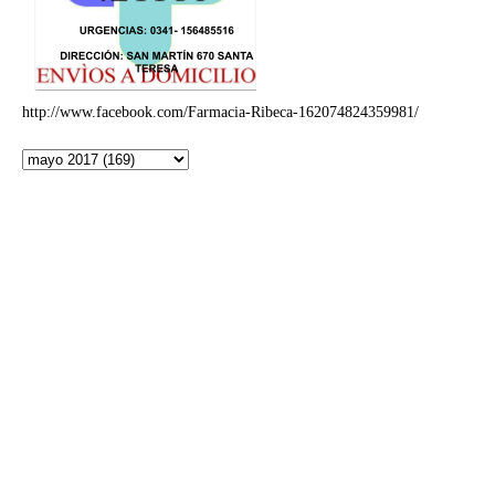
http://www.facebook.com/Farmacia-Ribeca-162074824359981/