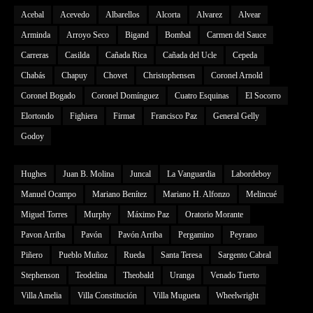
Acebal
Acevedo
Albarellos
Alcorta
Alvarez
Alvear
Arminda
Arroyo Seco
Bigand
Bombal
Carmen del Sauce
Carreras
Casilda
Cañada Rica
Cañada del Ucle
Cepeda
Chabás
Chapuy
Chovet
Christophensen
Coronel Arnold
Coronel Bogado
Coronel Domínguez
Cuatro Esquinas
El Socorro
Elortondo
Fighiera
Firmat
Francisco Paz
General Gelly
Godoy
Hughes
Juan B. Molina
Juncal
La Vanguardia
Labordeboy
Manuel Ocampo
Mariano Benítez
Mariano H. Alfonzo
Melincué
Miguel Torres
Murphy
Máximo Paz
Oratorio Morante
Pavon Arriba
Pavón
Pavón Arriba
Pergamino
Peyrano
Piñero
Pueblo Muñoz
Rueda
Santa Teresa
Sargento Cabral
Stephenson
Teodelina
Theobald
Uranga
Venado Tuerto
Villa Amelia
Villa Constitución
Villa Mugueta
Wheelwright