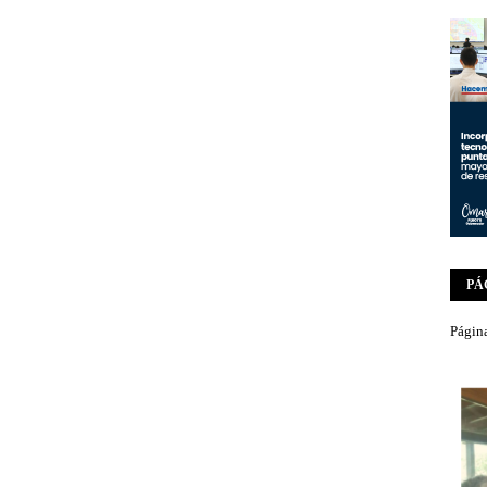
PÁ
Página