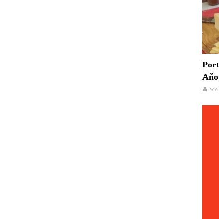
Port
Año 
www