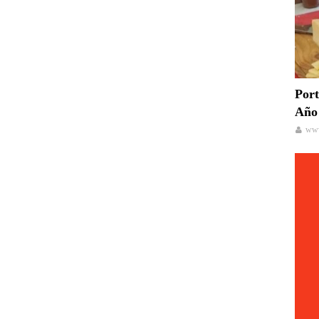
Port
Año 
www