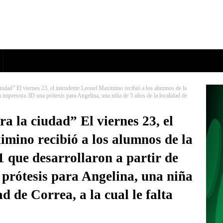
iudad” El viernes 23, el intendente Leonel Maximino recibió a los alumnos de la
a impresora 3D una prótesis para Angelina, una niña de 5 años de la localidad de
a la ciudad” El viernes 23, el
imino recibió a los alumnos de la
 que desarrollaron a partir de
prótesis para Angelina, una niña
ad de Correa, a la cual le falta