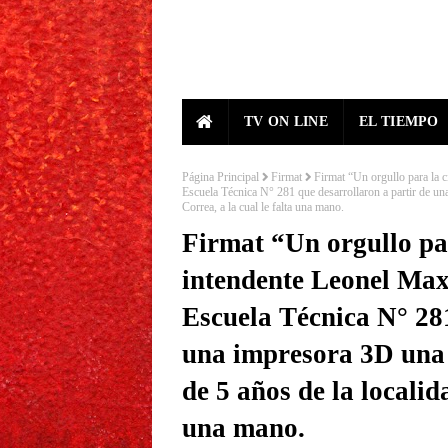
TV ON LINE
EL TIEMPO
Página Principal
Firmat
Firmat “Un orgullo para la c
Escuela Técnica N° 281 que desarrollaron a partir de un
Correa, a la cual le falta una mano.
Firmat “Un orgullo par
intendente Leonel Max
Escuela Técnica N° 281
una impresora 3D una 
de 5 años de la localid
una mano.