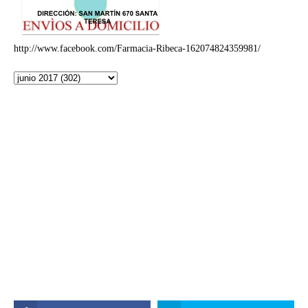
http://www.facebook.com/Farmacia-Ribeca-162074824359981/