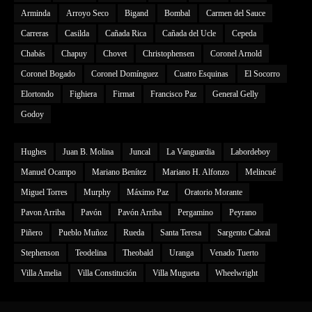
Arminda
Arroyo Seco
Bigand
Bombal
Carmen del Sauce
Carreras
Casilda
Cañada Rica
Cañada del Ucle
Cepeda
Chabás
Chapuy
Chovet
Christophensen
Coronel Arnold
Coronel Bogado
Coronel Domínguez
Cuatro Esquinas
El Socorro
Elortondo
Fighiera
Firmat
Francisco Paz
General Gelly
Godoy
Hughes
Juan B. Molina
Juncal
La Vanguardia
Labordeboy
Manuel Ocampo
Mariano Benítez
Mariano H. Alfonzo
Melincué
Miguel Torres
Murphy
Máximo Paz
Oratorio Morante
Pavon Arriba
Pavón
Pavón Arriba
Pergamino
Peyrano
Piñero
Pueblo Muñoz
Rueda
Santa Teresa
Sargento Cabral
Stephenson
Teodelina
Theobald
Uranga
Venado Tuerto
Villa Amelia
Villa Constitución
Villa Mugueta
Wheelwright