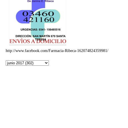
http://www.facebook.com/Farmacia-Ribeca-162074824359981/