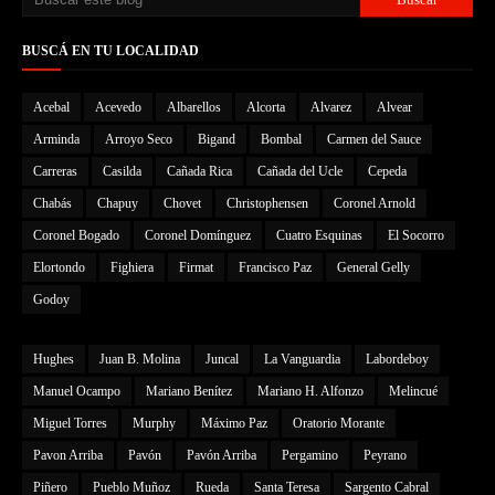
BUSCÁ EN TU LOCALIDAD
Acebal
Acevedo
Albarellos
Alcorta
Alvarez
Alvear
Arminda
Arroyo Seco
Bigand
Bombal
Carmen del Sauce
Carreras
Casilda
Cañada Rica
Cañada del Ucle
Cepeda
Chabás
Chapuy
Chovet
Christophensen
Coronel Arnold
Coronel Bogado
Coronel Domínguez
Cuatro Esquinas
El Socorro
Elortondo
Fighiera
Firmat
Francisco Paz
General Gelly
Godoy
Hughes
Juan B. Molina
Juncal
La Vanguardia
Labordeboy
Manuel Ocampo
Mariano Benítez
Mariano H. Alfonzo
Melincué
Miguel Torres
Murphy
Máximo Paz
Oratorio Morante
Pavon Arriba
Pavón
Pavón Arriba
Pergamino
Peyrano
Piñero
Pueblo Muñoz
Rueda
Santa Teresa
Sargento Cabral