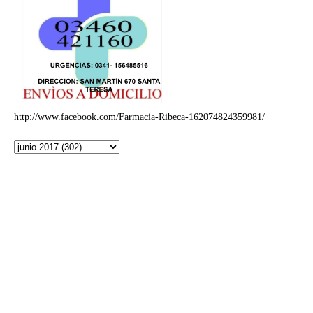
http://www.facebook.com/Farmacia-Ribeca-162074824359981/