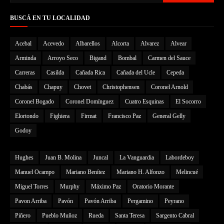
BUSCÁ EN TU LOCALIDAD
Acebal
Acevedo
Albarellos
Alcorta
Alvarez
Alvear
Arminda
Arroyo Seco
Bigand
Bombal
Carmen del Sauce
Carreras
Casilda
Cañada Rica
Cañada del Ucle
Cepeda
Chabás
Chapuy
Chovet
Christophensen
Coronel Arnold
Coronel Bogado
Coronel Domínguez
Cuatro Esquinas
El Socorro
Elortondo
Fighiera
Firmat
Francisco Paz
General Gelly
Godoy
Hughes
Juan B. Molina
Juncal
La Vanguardia
Labordeboy
Manuel Ocampo
Mariano Benítez
Mariano H. Alfonzo
Melincué
Miguel Torres
Murphy
Máximo Paz
Oratorio Morante
Pavon Arriba
Pavón
Pavón Arriba
Pergamino
Peyrano
Piñero
Pueblo Muñoz
Rueda
Santa Teresa
Sargento Cabral