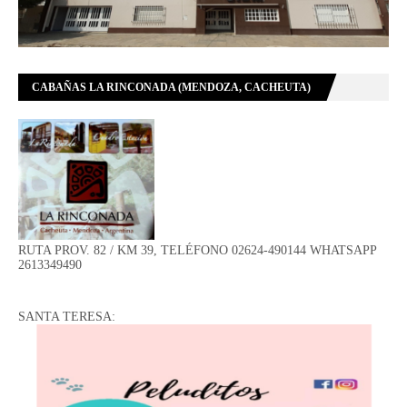
CABAÑAS LA RINCONADA (MENDOZA, CACHEUTA)
RUTA PROV. 82 / KM 39, TELÉFONO 02624-490144 WHATSAPP
2613349490
SANTA TERESA: