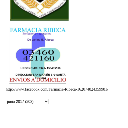
http://www.facebook.com/Farmacia-Ribeca-162074824359981/