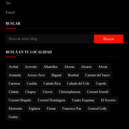
Tel:
Email:
BUSCAR
BUSCÁ EN TU LOCALIDAD
Acebal
Acevedo
Albarellos
Alcorta
Alvarez
Alvear
Arminda
Arroyo Seco
Bigand
Bombal
Carmen del Sauce
Carreras
Casilda
Cañada Rica
Cañada del Ucle
Cepeda
Chabás
Chapuy
Chovet
Christophensen
Coronel Arnold
Coronel Bogado
Coronel Domínguez
Cuatro Esquinas
El Socorro
Elortondo
Fighiera
Firmat
Francisco Paz
General Gelly
Godoy