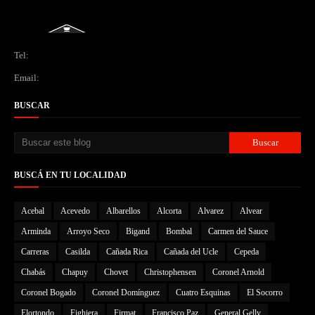
Tel:
Email:
BUSCAR
BUSCÁ EN TU LOCALIDAD
Acebal
Acevedo
Albarellos
Alcorta
Alvarez
Alvear
Arminda
Arroyo Seco
Bigand
Bombal
Carmen del Sauce
Carreras
Casilda
Cañada Rica
Cañada del Ucle
Cepeda
Chabás
Chapuy
Chovet
Christophensen
Coronel Arnold
Coronel Bogado
Coronel Domínguez
Cuatro Esquinas
El Socorro
Elortondo
Fighiera
Firmat
Francisco Paz
General Gelly