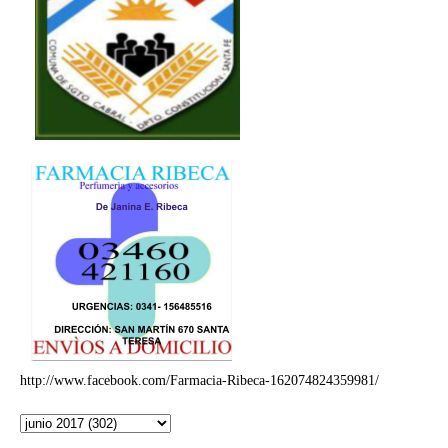
http://www.facebook.com/Farmacia-Ribeca-162074824359981/