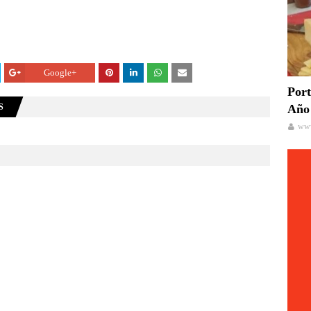
Google+
Port
S
Año 
www