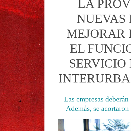
LA PROV
NUEVAS 
MEJORAR 
EL FUNCI
SERVICIO
INTERURBA
Las empresas deberán
Además, se acortaron 