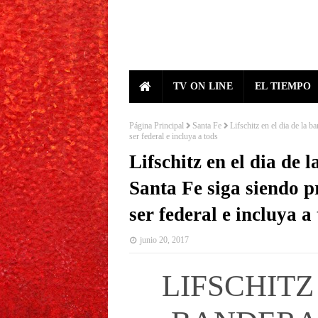
TV ON LINE
EL TIEMPO
Página Principal
Santa Fe
Lifschitz en el dia de la 
ser federal e incluya a tods
Lifschitz en el dia de
Santa Fe siga siendo p
ser federal e incluya a
junio 20, 2017
LIFSCHITZ