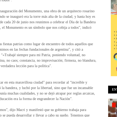
a todos”.
nauguración del Monumento, una obra de un arquitecto rosarino
do se inauguró era la torre más alta de la ciudad, y hasta hoy es
de cada 20 de junio nos reunimos a celebrar el Día de la Bandera
s, el Monumento es un símbolo que nos cobija a todos”, indicó
las fiestas patrias como lugar de encuentro de todos aquellos que
imos en las fechas fundacionales de argentina”, y citó a
 “«Trabajé siempre para mi Patria, poniendo voluntad, no
ina, no caos; constancia, no improvisación; firmeza, no blandura,
erdadera lección para la política”.
tar en esta maravillosa ciudad” para recordar al “increíble y
la bandera, y luchó por la libertad, sino que fue un incansable
EN
eunía muchas cualidades, y no se dejó atrapar por reglas arcaicas,
educación era la forma de engrandecer la Nación”.
amos”, dijo Macri y manifestó que su gobierno trabaja para
o se pueda desarrollar y llevar a cabo su sueño. Tenemos que