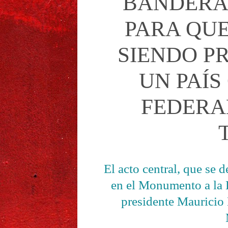
BANDERA
PARA QUE
SIENDO P
UN PAÍS
FEDERA
El acto central, que se 
en el Monumento a la B
presidente Mauricio 