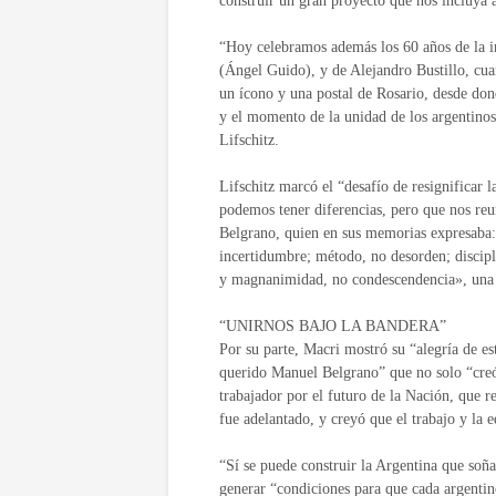
construir un gran proyecto que nos incluya 
“Hoy celebramos además los 60 años de la i
(Ángel Guido), y de Alejandro Bustillo, cuan
un ícono y una postal de Rosario, desde don
y el momento de la unidad de los argentino
Lifschitz.
Lifschitz marcó el “desafío de resignificar 
podemos tener diferencias, pero que nos reun
Belgrano, quien en sus memorias expresaba:
incertidumbre; método, no desorden; discipl
y magnanimidad, no condescendencia», una v
“UNIRNOS BAJO LA BANDERA”
Por su parte, Macri mostró su “alegría de es
querido Manuel Belgrano” que no solo “creó 
trabajador por el futuro de la Nación, que r
fue adelantado, y creyó que el trabajo y la 
“Sí se puede construir la Argentina que soñ
generar “condiciones para que cada argentin