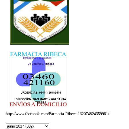
http://www.facebook.com/Farmacia-Ribeca-162074824359981/