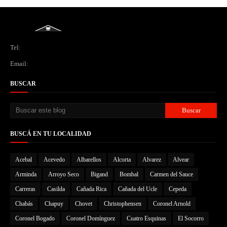
Tel:
Email:
BUSCAR
BUSCÁ EN TU LOCALIDAD
Acebal
Acevedo
Albarellos
Alcorta
Alvarez
Alvear
Arminda
Arroyo Seco
Bigand
Bombal
Carmen del Sauce
Carreras
Casilda
Cañada Rica
Cañada del Ucle
Cepeda
Chabás
Chapuy
Chovet
Christophensen
Coronel Arnold
Coronel Bogado
Coronel Domínguez
Cuatro Esquinas
El Socorro