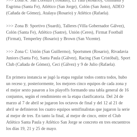
>>> Zona A: San Lorenzo (Tostado), El Tala (Rosario), Gimnasia y
Esgrima (Santa Fe), Atlético (San Jorge), Colón (San Justo), ADEO
(Cañada de Gómez), Atalaya (Rosario) y Atlético (Rafaela).
>>> Zona B: Sportivo (Suardi), Talleres (Villa Gobernador Gálvez),
Colón (Santa Fe), Atlético (Sastre), Unión (Ceres), Firmat Football
(Firmat), Temperley (Rosario) y Brown (San Vicente).
>>> Zona C: Unión (San Guillermo), Sportsmen (Rosario), Rivadavia
Juniors (Santa Fe), Santa Paula (Gálvez), Racing (San Cristóbal), Sport
Club (Cañada de Gómez), Ceci (Gálvez) y 9 de Julio (Rafaela).
En primera instancia se jugó la etapa regular todos contra todos, hubo
un receso y, posteriormente, los mejores cinco equipos de cada zona y
el mejor sexto pasaron a los playoffs formando una tabla general de 16
conjuntos, según el rendimiento en la etapa clasificatoria. Del 24 de
marzo al 7 de abril se jugaron los octavos de final y del 12 al 21 de
abril se definieron los cuatro equipos semifinalistas que jugaron la serie
al mejor de tres. En tanto la final, al mejor de cinco, entre el Club
Atlético Santa Paula y Atlético San Jorge se concreto en tres encuentros
los días 19, 21 y 25 de mayo.