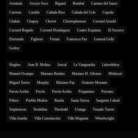
Arminda
Arroyo Seco
Bigand
Bombal
Carmen del Sauce
Carreras
Casilda
Cañada Rica
Cañada del Ucle
Cepeda
Chabás
Chapuy
Chovet
Christophensen
Coronel Arnold
Coronel Bogado
Coronel Domínguez
Cuatro Esquinas
El Socorro
Elortondo
Fighiera
Firmat
Francisco Paz
General Gelly
Godoy
Hughes
Juan B. Molina
Juncal
La Vanguardia
Labordeboy
Manuel Ocampo
Mariano Benítez
Mariano H. Alfonzo
Melincué
Miguel Torres
Murphy
Máximo Paz
Oratorio Morante
Pavon Arriba
Pavón
Pavón Arriba
Pergamino
Peyrano
Piñero
Pueblo Muñoz
Rueda
Santa Teresa
Sargento Cabral
Stephenson
Teodelina
Theobald
Uranga
Venado Tuerto
Villa Amelia
Villa Constitución
Villa Mugueta
Wheelwright