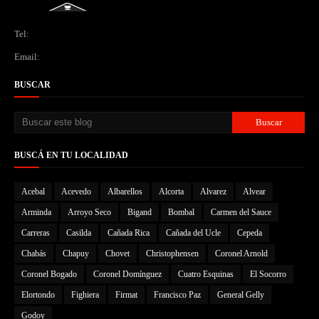
Tel:
Email:
BUSCAR
BUSCÁ EN TU LOCALIDAD
Acebal
Acevedo
Albarellos
Alcorta
Alvarez
Alvear
Arminda
Arroyo Seco
Bigand
Bombal
Carmen del Sauce
Carreras
Casilda
Cañada Rica
Cañada del Ucle
Cepeda
Chabás
Chapuy
Chovet
Christophensen
Coronel Arnold
Coronel Bogado
Coronel Domínguez
Cuatro Esquinas
El Socorro
Elortondo
Fighiera
Firmat
Francisco Paz
General Gelly
Godoy