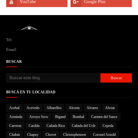
Tel:
Email:
BUSCAR
BUSCÁ EN TU LOCALIDAD
Acebal
Acevedo
Albarellos
Alcorta
Alvarez
Alvear
Arminda
Arroyo Seco
Bigand
Bombal
Carmen del Sauce
Carreras
Casilda
Cañada Rica
Cañada del Ucle
Cepeda
Chabás
Chapuy
Chovet
Christophensen
Coronel Arnold