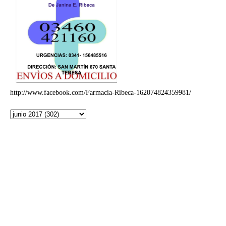
http://www.facebook.com/Farmacia-Ribeca-162074824359981/