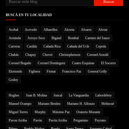
BUSCÁ EN TU LOCALIDAD
Acebal
Acevedo
Albarellos
Alcorta
Alvarez
Alvear
Arminda
Arroyo Seco
Bigand
Bombal
Carmen del Sauce
Carreras
Casilda
Cañada Rica
Cañada del Ucle
Cepeda
Chabás
Chapuy
Chovet
Christophensen
Coronel Arnold
Coronel Bogado
Coronel Domínguez
Cuatro Esquinas
El Socorro
Elortondo
Fighiera
Firmat
Francisco Paz
General Gelly
Godoy
Hughes
Juan B. Molina
Juncal
La Vanguardia
Labordeboy
Manuel Ocampo
Mariano Benítez
Mariano H. Alfonzo
Melincué
Miguel Torres
Murphy
Máximo Paz
Oratorio Morante
Pavon Arriba
Pavón
Pavón Arriba
Pergamino
Peyrano
Piñero
Pueblo Muñoz
Rueda
Santa Teresa
Sargento Cabral