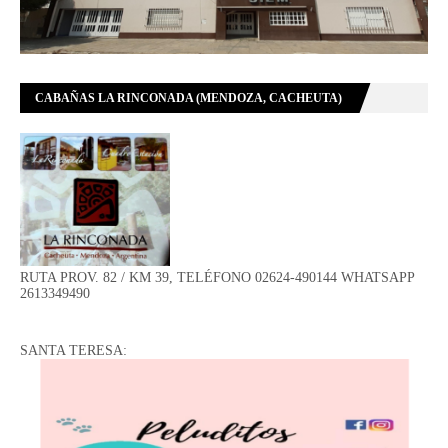
CABAÑAS LA RINCONADA (MENDOZA, CACHEUTA)
RUTA PROV. 82 / KM 39, TELÉFONO 02624-490144 WHATSAPP
2613349490
SANTA TERESA: