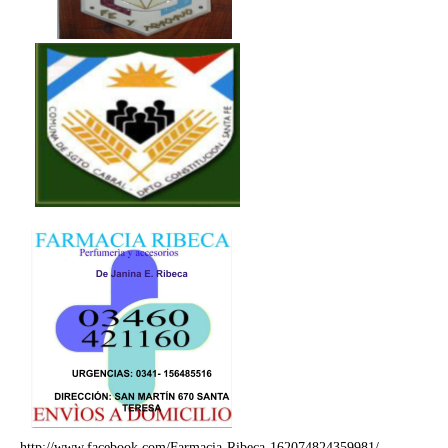
http://www.facebook.com/Farmacia-Ribeca-162074824359981/