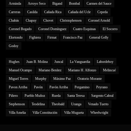
Arminda
Arroyo Seco
Bigand
Bombal
Carmen del Sauce
Carreras
Casilda
Cañada Rica
Cañada del Ucle
Cepeda
Chabás
Chapuy
Chovet
Christophensen
Coronel Arnold
Coronel Bogado
Coronel Domínguez
Cuatro Esquinas
El Socorro
Elortondo
Fighiera
Firmat
Francisco Paz
General Gelly
Godoy
Hughes
Juan B. Molina
Juncal
La Vanguardia
Labordeboy
Manuel Ocampo
Mariano Benítez
Mariano H. Alfonzo
Melincué
Miguel Torres
Murphy
Máximo Paz
Oratorio Morante
Pavon Arriba
Pavón
Pavón Arriba
Pergamino
Peyrano
Piñero
Pueblo Muñoz
Rueda
Santa Teresa
Sargento Cabral
Stephenson
Teodelina
Theobald
Uranga
Venado Tuerto
Villa Amelia
Villa Constitución
Villa Mugueta
Wheelwright