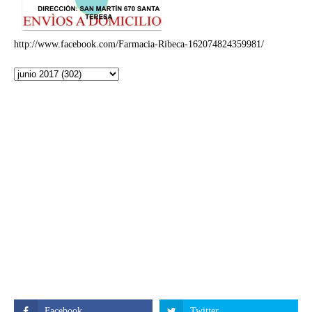
http://www.facebook.com/Farmacia-Ribeca-162074824359981/