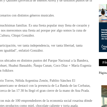
s y Quilmes (provincia de Buenos Aires) y de distintos puntos de la
scenarios con distintos géneros musicales.
uchísimas familias. Es una fiesta popular muy llena de corazón y
s nos merecemos una fiesta así porque por algo somos la cuna de
 Cultura, Chiqui González.
rticipación, ver tanta independencia, ver tanta libertad, tanta
 en igualdad", enfatizó González.
ios ubicados en distintos puntos del Parque Nacional a la Bandera,
PÁ
 Nohuet, Huahui Basualdo, Ñaupa Cunan, Coco Díaz + María Eugenia
n folklore.
Página
rio Torres, Nélida Argentina Zenón, Pablito Sánchez El
americano se destacó con la presencia de La Banda de las Corbatas,
erca de las 17:30 hs llegó el gran cierre de la mano de Ana Prada.
a con más de 100 emprendedores de la economía social rosarina dónde
ntes productos como miel, chocolate caliente y torta asada.