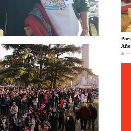
Port
Año 
www