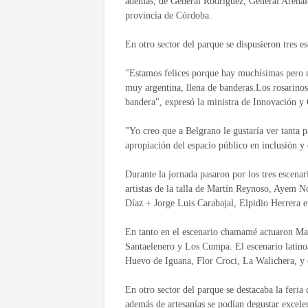
además, de General Rodríguez, General Arenale
provincia de Córdoba.
En otro sector del parque se dispusieron tres e
"Estamos felices porque hay muchísimas pero m
muy argentina, llena de banderas.Los rosarino
bandera", expresó la ministra de Innovación y
"Yo creo que a Belgrano le gustaría ver tanta pa
apropiación del espacio público en inclusión y
Durante la jornada pasaron por los tres escenar
artistas de la talla de Martín Reynoso, Ayem
Díaz + Jorge Luis Carabajal, Elpidio Herrera e
En tanto en el escenario chamamé actuaron Ma
Santaelenero y Los Cumpa. El escenario latino
Huevo de Iguana, Flor Croci, La Walichera, y c
En otro sector del parque se destacaba la feri
además de artesanías se podían degustar excele